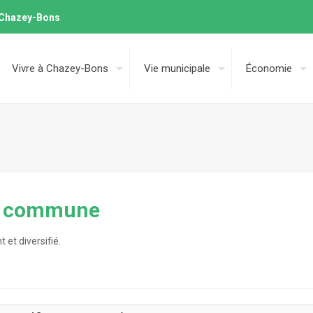
e Chazey-Bons
Vivre à Chazey-Bons
Vie municipale
Économie
la commune
 et diversifié.