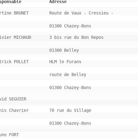
sponsable
Adresse
rtine BRUNET
Route de Vaux - Cressieu -
01300 Chazey-Bons
ivier MICHAUD
3 bis rue du Bon Repos
01300 Belley
trick POLLET
HLM le Furans
route de Belley
01300 Chazey-Bons
vid SEGUIER
nis Chavrier
70 rue du Village
01300 Chazey-Bons
uno FORT